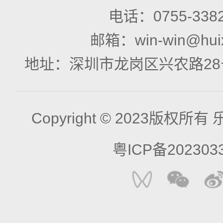
电话：
0755-338
邮箱：
win-win@hui
地址：
深圳市龙岗区兴农路28
Copyright © 2023版权所
粤ICP备202303