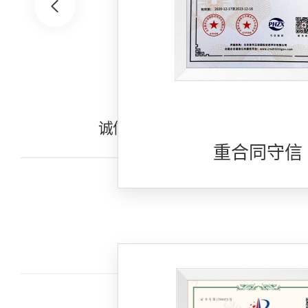
诚信经营单位
诚信供应商
重合同守信