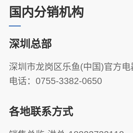
国内分销机构
深圳总部
深圳市龙岗区乐鱼(中国)官方电
电话：
0755-3382-0650
各地联系方式