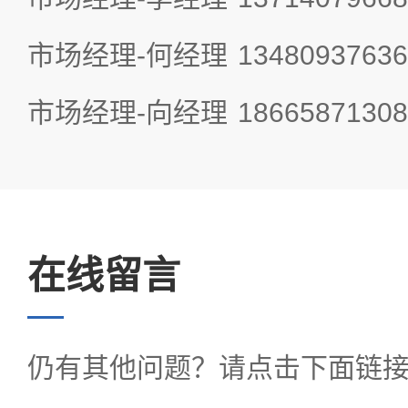
市场经理-何经理
13480937636
市场经理-向经理
18665871308
在线留言
仍有其他问题？请点击下面链