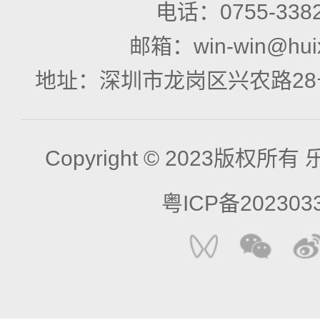
电话：
0755-338
邮箱：
win-win@hui
地址：
深圳市龙岗区兴农路28
Copyright © 2023版权所
粤ICP备202303