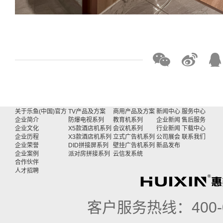
关于乐鱼(中国)官方
TV产品及方案
商用产品及方案
新闻中心
服务中心
企业简介
防爆电视系列
教育机系列
企业新闻
售后服务
企业文化
X5款酒店机系列
会议机系列
行业新闻
下载中心
企业历程
X3款酒店机系列
立式广告机系列
公司展会
联系我们
企业荣誉
DID拼接屏系列
壁挂广告机系列
新品发布
企业案例
派对房拼接系列
云信发系统
合作伙伴
人才招聘
客户服务热线：
400