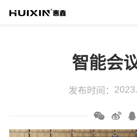
关于乐鱼(中国)官方
智能会
TV产品及方案
2023
发布时间：
商用产品及方案