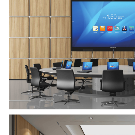
新闻中心
服务中心
EN
语言