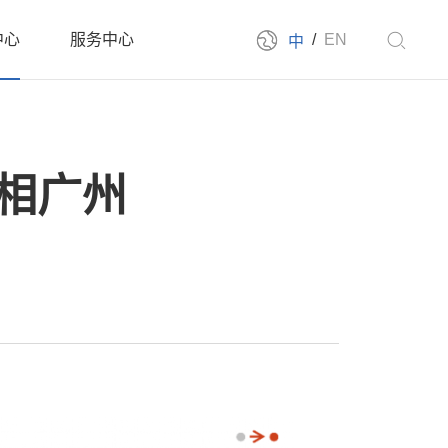
中心
服务中心
/
EN
中
新闻
售后服务
新闻
下载中心
亮相广州
展会
联系我们
告机系列
云信发系统
拼接屏系列
派对房拼接系列
发布