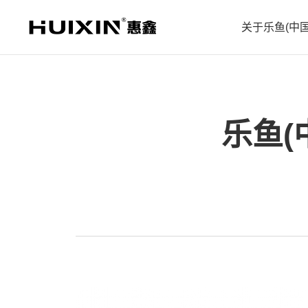
关于乐鱼(中国
企业简
企业文
乐鱼(
企业历
防爆电视系列
教育机系列
X5款酒店
会议机
企业荣
企业案
合作伙
人才招