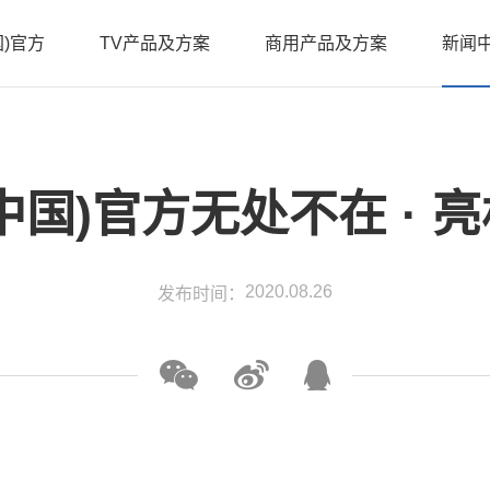
)官方
TV产品及方案
商用产品及方案
新闻
介
企业
化
行业
中国)官方无处不在 · 
程
公司
壁挂广
机系列
系列
立式广告机系列
X3款酒店机系列
DID
誉
新品
例
2020.08.26
发布时间：
伴
聘