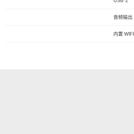
USB*2
音频输出 3
内置 WIF