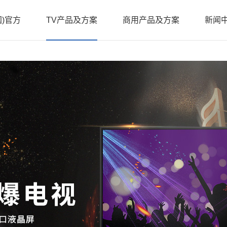
)官方
TV产品及方案
商用产品及方案
新闻
介
企业
化
行业
程
公司
壁挂广
机系列
系列
立式广告机系列
X3款酒店机系列
DID
誉
新品
例
伴
聘