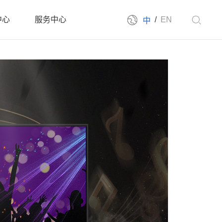
中心
服务中心
/
EN
中
新闻
售后服务
新闻
下载中心
展会
联系我们
告机系列
云信发系统
拼接屏系列
派对房拼接系列
发布