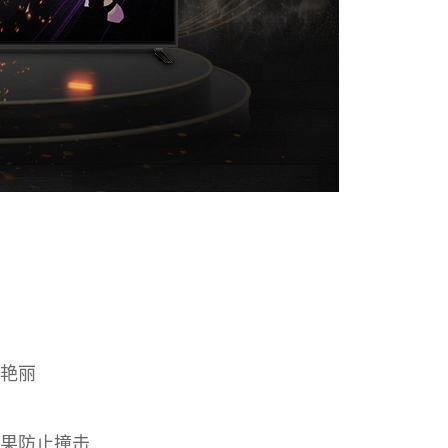
加艳丽
效果防止撞击